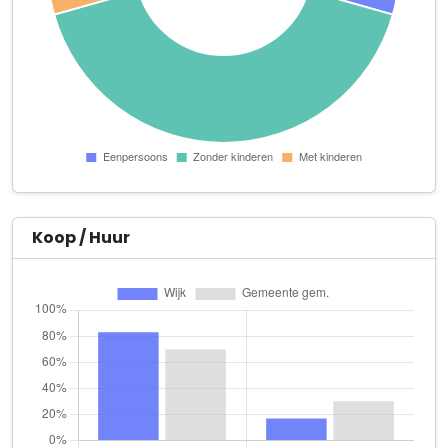
Uitdewillegen V.O.F.
Plantagebaan 79
VDP Stables
Mariabaan 12
Vleesboerderij de Hil
Westelaarsestraat 54
A.L.C.T. Boden
Zoomvlietweg 61
Koop / Huur
Aquaviro B.V.
Mariabaan 17
Bataja B.V.
Julianaweg 16 a
Beleef Paard en Coaching
Mariabaan 1