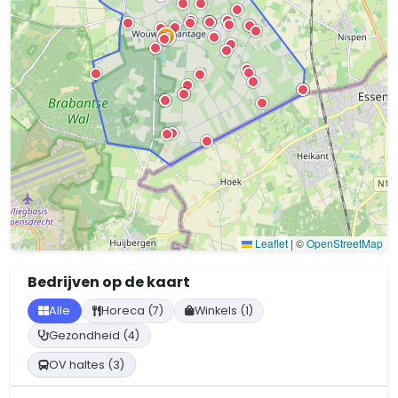
Leaflet
|
©
OpenStreetMap
Bedrijven op de kaart
Alle
Horeca (7)
Winkels (1)
Gezondheid (4)
OV haltes (3)