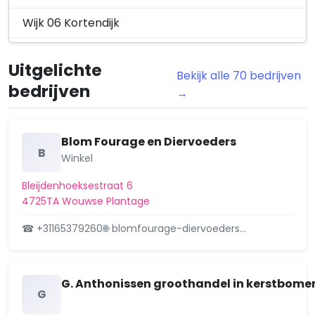
Wijk 06 Kortendijk
Wijk 07 Tolberg
Uitgelichte
Bekijk alle 70 bedrijven
Wijk 08 Industriegebieden
bedrijven
→
Wijk 10 Nispen
Wijk 11 Wouw
Blom Fourage en Diervoeders
B
Winkel
Wijk 12 Heerle
Bleijdenhoeksestraat 6
Wijk 13 Moerstraten
4725TA Wouwse Plantage
Wijk 14 Wouwse Plantage
☎ +31165379260
🌐 blomfourage-diervoeders…
G. Anthonissen groothandel in kerstbome
G