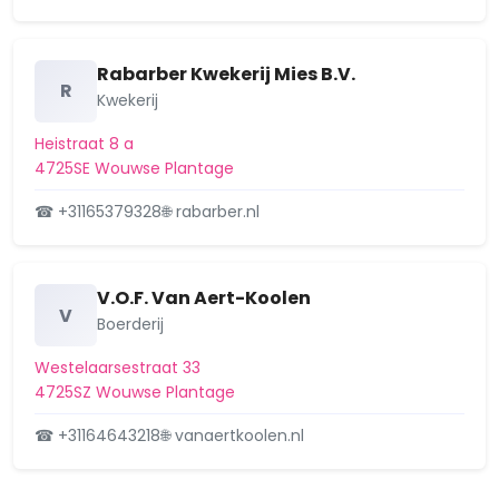
Rabarber Kwekerij Mies B.V.
R
Kwekerij
Heistraat 8 a
4725SE Wouwse Plantage
☎ +31165379328
🌐 rabarber.nl
V.O.F. Van Aert-Koolen
V
Boerderij
Westelaarsestraat 33
4725SZ Wouwse Plantage
☎ +31164643218
🌐 vanaertkoolen.nl