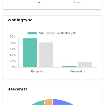
C.A. Dekkers en J.J.A.M. Dekkers
Westelaarsestraat 61
cafetaria funny J
Woningtype
Plantagebaan 209
C.A.M. Bals
Julianaweg 21
Carolien Dekkers Groen & Bloemdecoraties
Heistraat 8 a
C. de Bruijn
Plantagebaan 94
C.H.A. Mies Beheer B.V.
Julianaweg 11 a
Herkomst
C. Mangelaars & S. Mangelaars-Schrooyen
Schouwenbaan 9