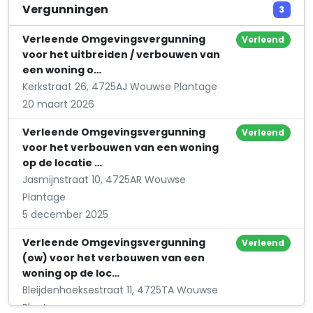
Bouwbedrijf T.J.M. Mangelaars
Vergunningen
3
Schouwenbaan 9
Verleende Omgevingsvergunning
Verleend
voor het uitbreiden / verbouwen van
een woning o…
Kerkstraat 26, 4725AJ Wouwse Plantage
20 maart 2026
Verleende Omgevingsvergunning
Verleend
voor het verbouwen van een woning
op de locatie …
Jasmijnstraat 10, 4725AR Wouwse
Plantage
5 december 2025
Verleende Omgevingsvergunning
Verleend
(ow) voor het verbouwen van een
woning op de loc…
Bleijdenhoeksestraat 11, 4725TA Wouwse
Plantage