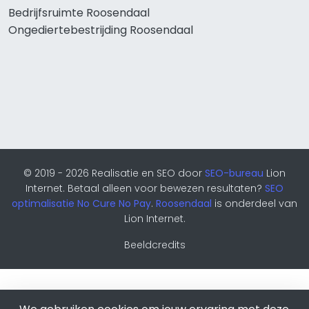
Bedrijfsruimte Roosendaal
Ongediertebestrijding Roosendaal
© 2019 - 2026 Realisatie en SEO door
SEO-bureau
Lion
Internet. Betaal alleen voor bewezen resultaten?
SEO
optimalisatie No Cure No Pay
.
Roosendaal
is onderdeel van
Lion Internet.
Beeldcredits