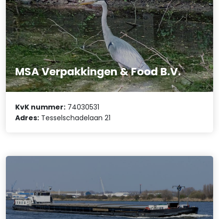
MSA Verpakkingen & Food B.V.
KvK nummer:
74030531
Adres:
Tesselschadelaan 21