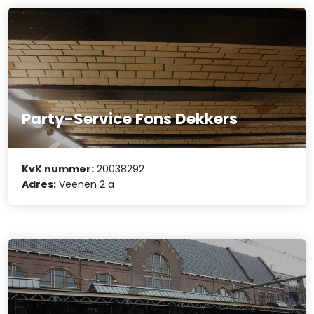
Party-Service Fons Dekkers
KvK nummer:
20038292
Adres:
Veenen 2 a