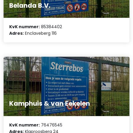
Belanda B.V.
KvK nummer:
85384402
Adres:
Enclaveberg 116
Kamphuis & van Eekelen
KvK nummer:
76476545
Adres:
Klaproosberg 24