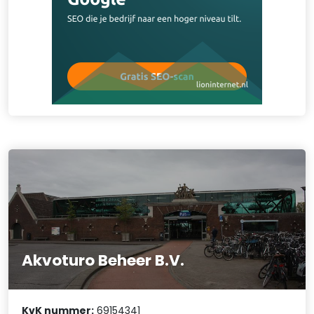
Akvoturo Beheer B.V.
KvK nummer:
69154341