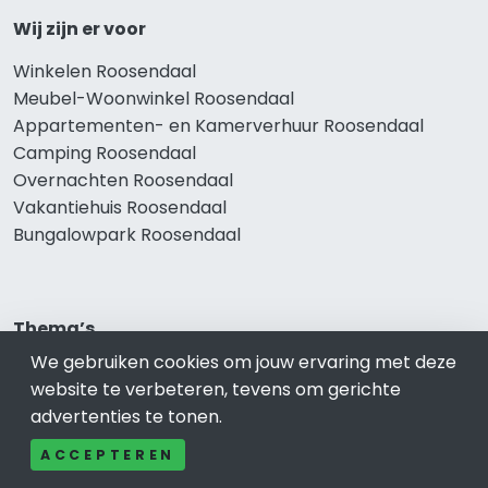
Wij zijn er voor
Winkelen Roosendaal
Meubel-Woonwinkel Roosendaal
Appartementen- en Kamerverhuur Roosendaal
Camping Roosendaal
Overnachten Roosendaal
Vakantiehuis Roosendaal
Bungalowpark Roosendaal
Thema’s
We gebruiken cookies om jouw ervaring met deze
Klussenbedrijf Roosendaal
website te verbeteren, tevens om gerichte
Notarissen Roosendaal
advertenties te tonen.
Taxateurs Roosendaal
Schoonmaakbedrijf Roosendaal
ACCEPTEREN
Makelaars Roosendaal