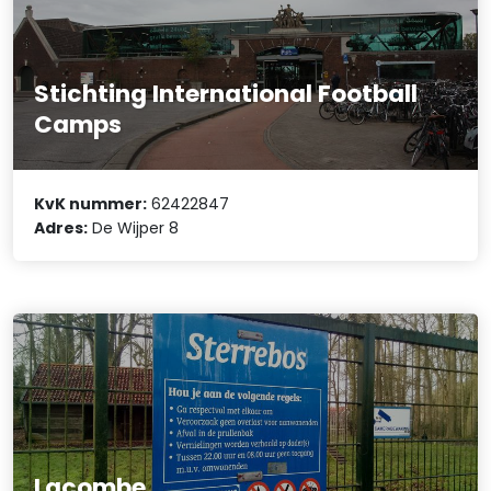
Stichting International Football
Camps
KvK nummer:
62422847
Adres:
De Wijper 8
Lacombe