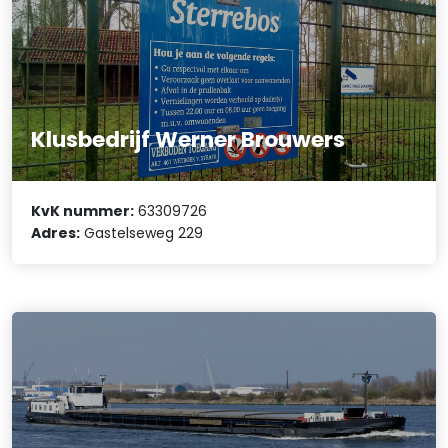
Klusbedrijf Werner Brouwers
KvK nummer:
63309726
Adres:
Gastelseweg 229