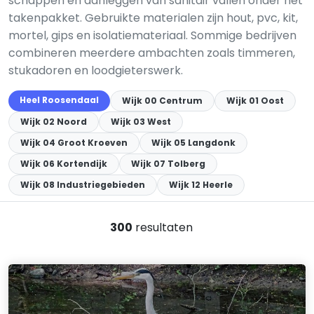
schappen en aanleggen van sanitair vallen onder het
takenpakket. Gebruikte materialen zijn hout, pvc, kit,
mortel, gips en isolatiemateriaal. Sommige bedrijven
combineren meerdere ambachten zoals timmeren,
stukadoren en loodgieterswerk.
Heel Roosendaal
Wijk 00 Centrum
Wijk 01 Oost
Wijk 02 Noord
Wijk 03 West
Wijk 04 Groot Kroeven
Wijk 05 Langdonk
Wijk 06 Kortendijk
Wijk 07 Tolberg
Wijk 08 Industriegebieden
Wijk 12 Heerle
300
resultaten