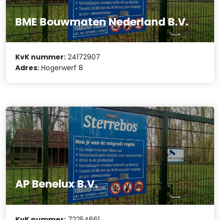
BME Bouwmaten Nederland B.V.
KvK nummer:
24172907
Adres:
Hogerwerf 8
AP Benelux B.V.
KvK nummer:
72254661