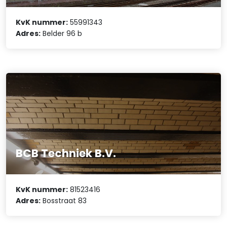
KvK nummer:
55991343
Adres:
Belder 96 b
BCB Techniek B.V.
KvK nummer:
81523416
Adres:
Bosstraat 83