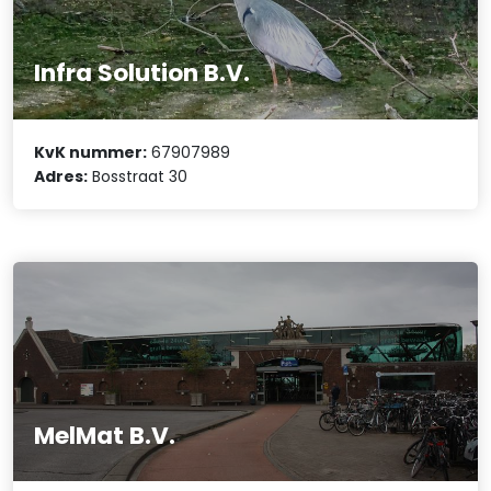
Infra Solution B.V.
KvK nummer:
67907989
Adres:
Bosstraat 30
MelMat B.V.