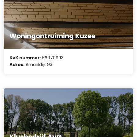
Woningontruiming Kuzee
KvK nummer:
56070993
Adres:
Amarildijk 93
Klusbedrijf AvG