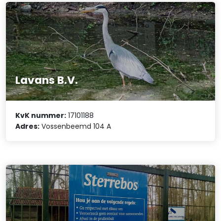
Lavans B.V.
KvK nummer:
17101188
Adres:
Vossenbeemd 104 A