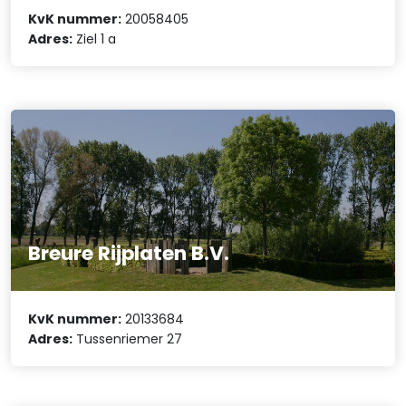
KvK nummer:
20058405
Adres:
Ziel 1 a
Breure Rijplaten B.V.
KvK nummer:
20133684
Adres:
Tussenriemer 27