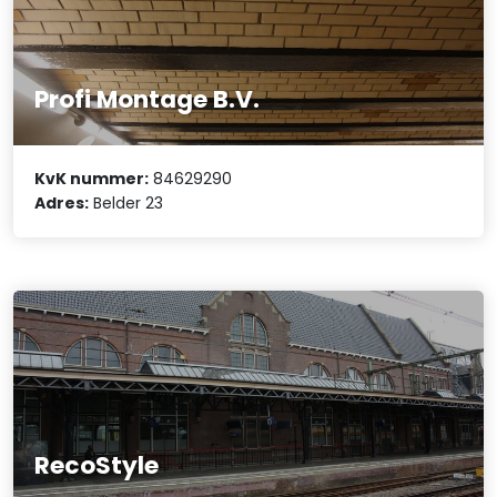
Profi Montage B.V.
KvK nummer:
84629290
Adres:
Belder 23
RecoStyle