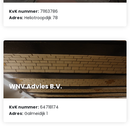
KvK nummer:
71163786
Adres:
Heliotroopdijk 78
WNV Advies B.V.
KvK nummer:
64718174
Adres:
Galmeidijk 1