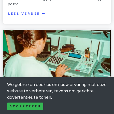
past?
LEES VERDER
We gebruiken cookies om jouw ervaring met deze
website te verbeteren, tevens om gerichte
advertenties te tonen.
COMMUNICATIE EN MEDIA
Rivierenland Radio: trots op de regio,
ACCEPTEREN
trots op elkaar