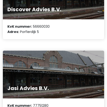
Discover Advies B.V.
KvK nummer:
56660030
Adres:
Porfierdijk 5
Jasi Advies B.V.
KvK nummer:
77751280