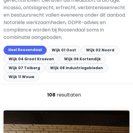
gerechtshoven. Diensten als mediation, arbitrage,
incasso, ontslagrecht, erfrecht, verbintenissenrecht
en bestuursrecht vallen eveneens onder dit aanbod.
Notariële werkzaamheden, GDPR-advies en
compliance worden bij Roosendaal soms in
combinatie aangeboden.
Heel Roosendaal
Wijk 01 Oost
Wijk 02 Noord
Wijk 04 Groot Kroeven
Wijk 06 Kortendijk
Wijk 07 Tolberg
Wijk 08 Industriegebieden
Wijk 11 Wouw
108
resultaten