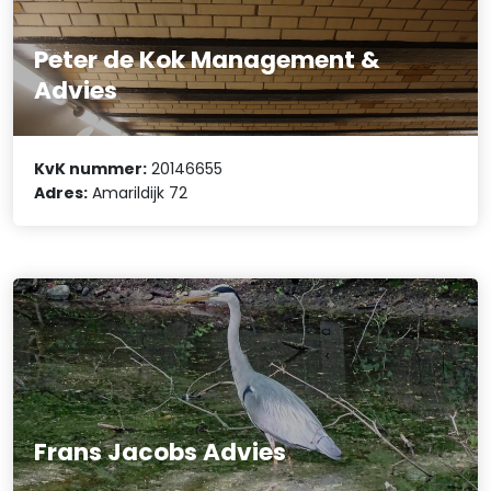
Peter de Kok Management &
Advies
KvK nummer:
20146655
Adres:
Amarildijk 72
Frans Jacobs Advies