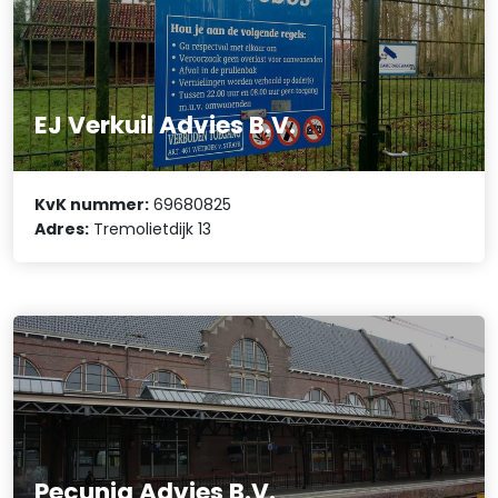
EJ Verkuil Advies B.V.
KvK nummer:
69680825
Adres:
Tremolietdijk 13
Pecunia Advies B.V.