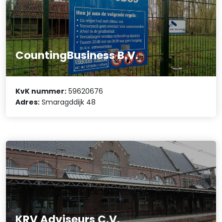
CountingBusiness B.V.
KvK nummer:
59620676
Adres:
Smaragddijk 48
KRV Adviseurs C.V.