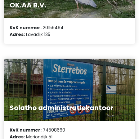
OK.AA B.V.
KvK nummer:
20159464
Adres:
Lavadijk 135
Solatho administratiekantoor
KvK nummer:
74508660
Adres:
Moriondijk 51