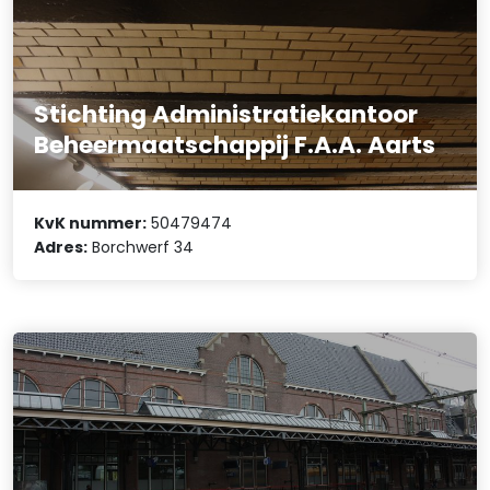
Stichting Administratiekantoor
Beheermaatschappij F.A.A. Aarts
KvK nummer:
50479474
Adres:
Borchwerf 34