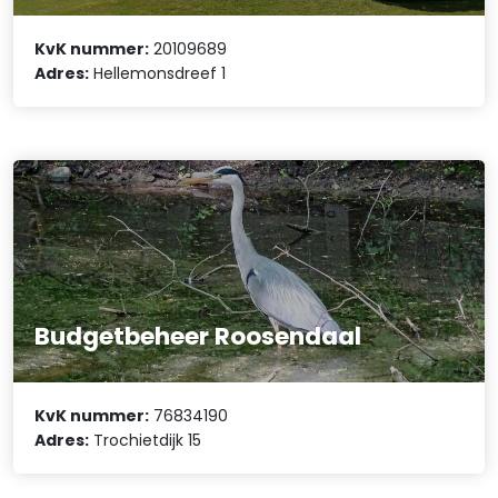
KvK nummer:
20109689
Adres:
Hellemonsdreef 1
Budgetbeheer Roosendaal
KvK nummer:
76834190
Adres:
Trochietdijk 15