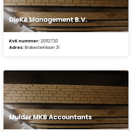
DieKé Management B.V.
KvK nummer:
20112720
Adres:
Brakesteinlaan 31
Mulder MKB Accountants