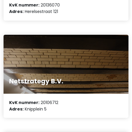
KvK nummer:
20136070
Adres:
Herelsestraat 121
Netstrategy B.V.
KvK nummer:
20106712
Adres:
Knipplein 5