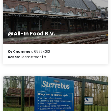
@All-In Food B.V.
KvK nummer:
65754212
Adres:
Leemstraat 1 h