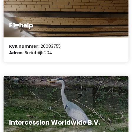
F1=help
KvK nummer:
20083755
Adres:
Barietdijk 204
Intercession Worldwide B.V.