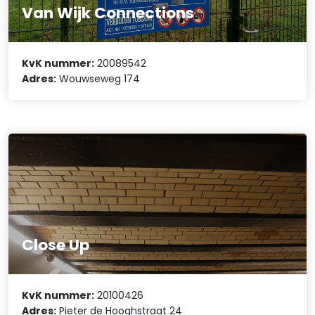
Van Wijk Connections
KvK nummer:
20089542
Adres:
Wouwseweg 174
Close Up
KvK nummer:
20100426
Adres:
Pieter de Hooghstraat 24