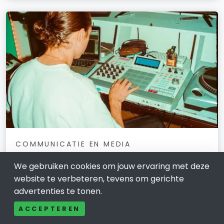
COMMUNICATIE EN MEDIA
Rivierenland Radio: trots op de regio,
We gebruiken cookies om jouw ervaring met deze
trots op elkaar
website te verbeteren, tevens om gerichte
advertenties te tonen.
7 oktober 2025
ACCEPTEREN
Wat maakt een regio bijzonder? Het zijn de mensen,
de verhalen en de momenten die samen het karakter