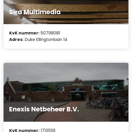
Sira Multimedia
KvK nummer:
50798081
Adres:
Duke Ellingtonlaan 14
Enexis Netbeheer B.V.
KvK nummer:
17131139