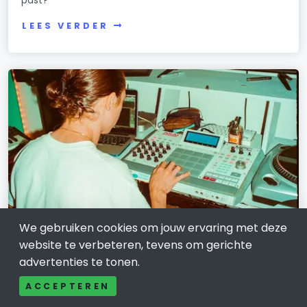
LEES VERDER
We gebruiken cookies om jouw ervaring met deze
website te verbeteren, tevens om gerichte
COMMUNICATIE EN MEDIA
advertenties te tonen.
Rivierenland Radio: trots op de regio,
ACCEPTEREN
trots op elkaar