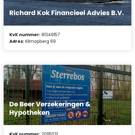
Richard Kok Financieel Advies B.V.
KvK nummer:
81349157
Adres:
Klimopberg 69
De Beer Verzekeringen &
Hypotheken
KvK nummer:
20115031