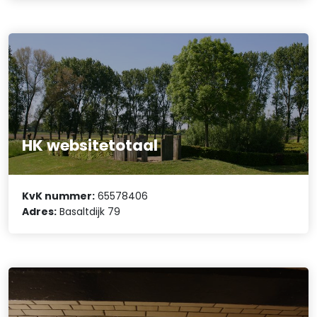
HK websitetotaal
KvK nummer:
65578406
Adres:
Basaltdijk 79