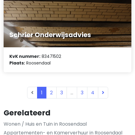
Schrier Onderwijsadvies
KvK nummer:
83471502
Plaats:
Roosendaal
1
2
3
...
3
4
Gerelateerd
Wonen / Huis en Tuin in Roosendaal
Appartementen- en Kamerverhuur in Roosendaal