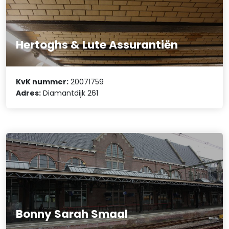
Hertoghs & Lute Assurantiën
KvK nummer:
20071759
Adres:
Diamantdijk 261
Bonny Sarah Smaal