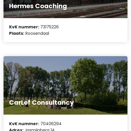
Hermes Coaching
KvK nummer:
73175226
Plaats:
Roosendaal
CarLef Consultancy
KvK nummer:
70406294
Adres:
Jasmijnberg 14