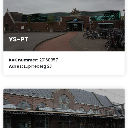
YS-PT
KvK nummer:
20168857
Adres:
Lupineberg 23