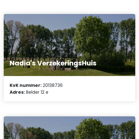
Nadia's VerzekeringsHuis
KvK nummer:
20138736
Adres:
Belder 12 e