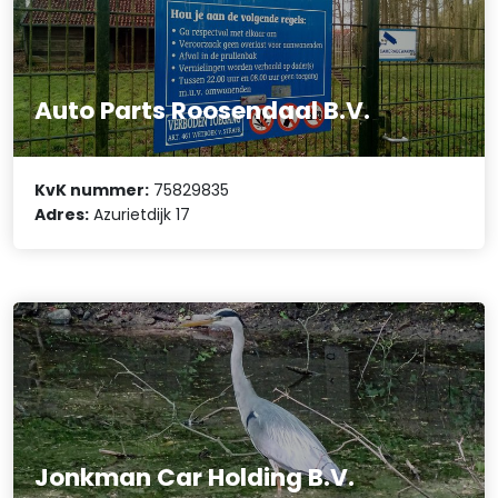
Auto Parts Roosendaal B.V.
KvK nummer:
75829835
Adres:
Azurietdijk 17
Jonkman Car Holding B.V.