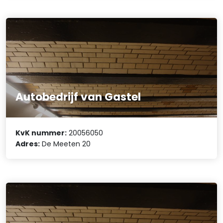
Autobedrijf van Gastel
KvK nummer:
20056050
Adres:
De Meeten 20