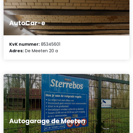
AutoCar-e
KvK nummer:
85345601
Adres:
De Meeten 20 a
Autogarage de Meeten