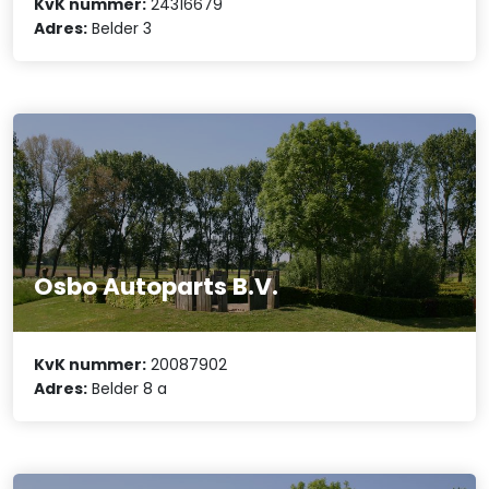
KvK nummer:
24316679
Adres:
Belder 3
Osbo Autoparts B.V.
KvK nummer:
20087902
Adres:
Belder 8 a