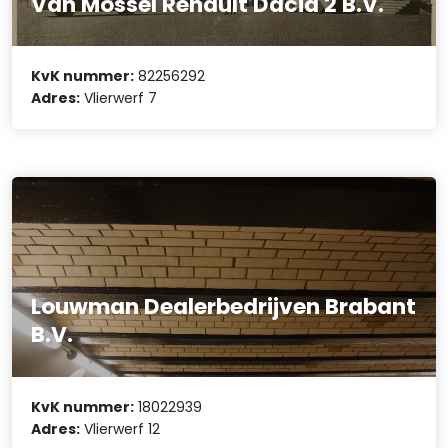
Van Mossel Renault Dacia 2 B.V.
KvK nummer:
82256292
Adres:
Vlierwerf 7
Louwman Dealerbedrijven Brabant
B.V.
KvK nummer:
18022939
Adres:
Vlierwerf 12