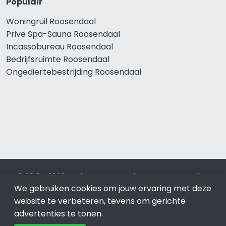
Populair
Woningruil Roosendaal
Prive Spa-Sauna Roosendaal
Incassobureau Roosendaal
Bedrijfsruimte Roosendaal
Ongediertebestrijding Roosendaal
© 2019 - 2026 Realisatie en SEO door
SEO-bureau
Lion
Internet. Betaal alleen voor bewezen resultaten?
SEO
We gebruiken cookies om jouw ervaring met deze
optimalisatie No Cure No Pay
.
Roosendaal
is onderdeel van
website te verbeteren, tevens om gerichte
Lion Internet.
advertenties te tonen.