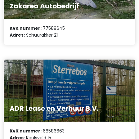
Zakarea Autobedrijf
KvK nummer:
77589645
Adres:
Schuurakker 21
ADR Lease en Verhuur B.V.
KvK nummer:
68586663
Adres:
Keulsveld 15