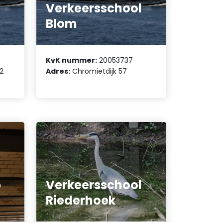
Verkeersschool
Blom
KvK nummer:
20053737
2
Adres:
Chromietdijk 57
b
Verkeersschool
Riederhoek