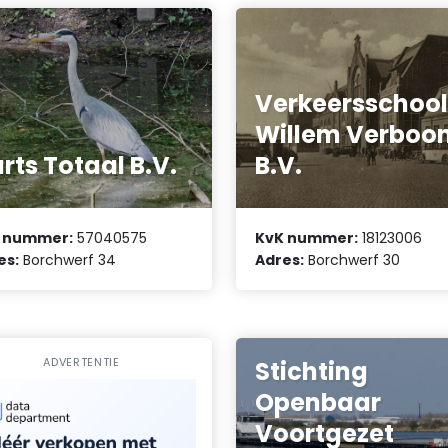
Verkeersschoo
Willem Verboo
rts Totaal B.V.
B.V.
 nummer:
57040575
KvK nummer:
18123006
es:
Borchwerf 34
Adres:
Borchwerf 30
ADVERTENTIE
Stichting
Openbaar
Voortgezet