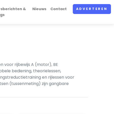
rsberichten &
Nieuws
Contact
ADVERTEREN
ogs
n voor rijbewijs A (motor), BE
bbele bediening, theorielessen,
gstreductietraining en rijlessen voor
oetsen (tussenmeting) zijn gangbare