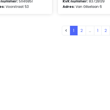
 nummer:
51146851
KvK nummer:
83728139
es:
Voorstraat 53
Adres:
Van Gilselaan 6
1
2
...
1
2