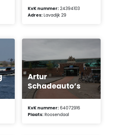
KvK nummer:
24394103
Adres:
Lavadijk 29
g
Artur
Schadeauto’s
KvK nummer:
64072916
Plaats:
Roosendaal