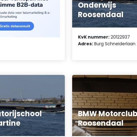
Onderwijs
Roosendaal
KvK nummer:
20122937
Adres:
Burg Schneiderlaan 
torijschool
BMW Motorclu
rtine
Roosendaal