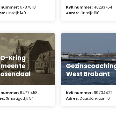
 nummer:
67878113
KvK nummer:
40283764
es:
Flintdijk 140
Adres:
Flintdijk 160
O-Kring
emeente
Gezinscoachin
osendaal
West Brabant
 nummer:
64771458
KvK nummer:
69704422
es:
Smaragddijk 54
Adres:
Daasdonklaan 16