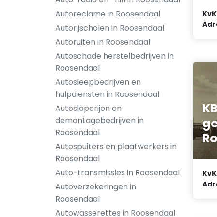
Autoreclame in Roosendaal
KvK
Adr
Autorijscholen in Roosendaal
Autoruiten in Roosendaal
Autoschade herstelbedrijven in
Roosendaal
Autosleepbedrijven en
hulpdiensten in Roosendaal
KB
Autosloperijen en
demontagebedrijven in
g
Roosendaal
Ro
Autospuiters en plaatwerkers in
Roosendaal
Auto-transmissies in Roosendaal
KvK
Adr
Autoverzekeringen in
Roosendaal
Autowasserettes in Roosendaal