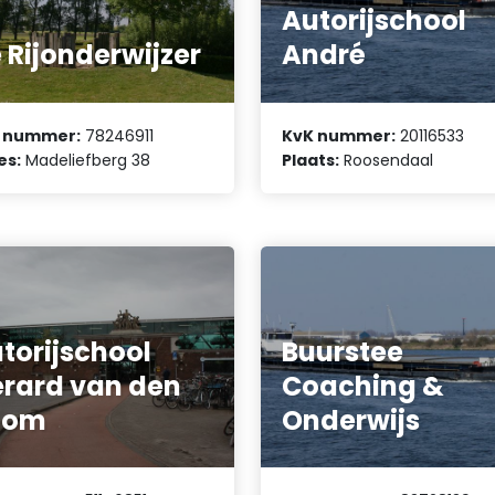
Autorijschool
 Rijonderwijzer
André
 nummer:
78246911
KvK nummer:
20116533
es:
Madeliefberg 38
Plaats:
Roosendaal
torijschool
Buurstee
rard van den
Coaching &
oom
Onderwijs