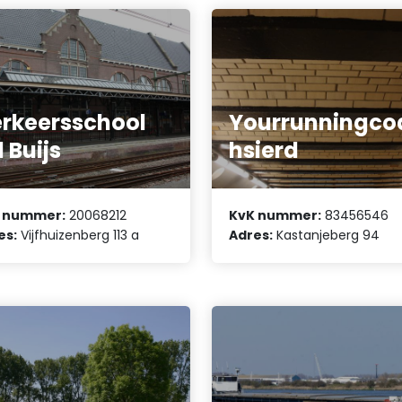
rkeersschool
Yourrunningco
 Buijs
hsierd
 nummer:
20068212
KvK nummer:
83456546
es:
Vijfhuizenberg 113 a
Adres:
Kastanjeberg 94