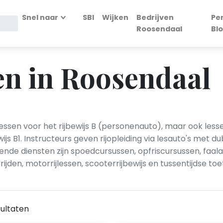
Snel naar
SBI
Wijken
Bedrijven
Pe
Roosendaal
Bl
en in Roosendaal
lessen voor het rijbewijs B (personenauto), maar ook lesse
s B1. Instructeurs geven rijopleiding via lesauto's met du
de diensten zijn spoedcursussen, opfriscursussen, faalan
jden, motorrijlessen, scooterrijbewijs en tussentijdse t
ultaten