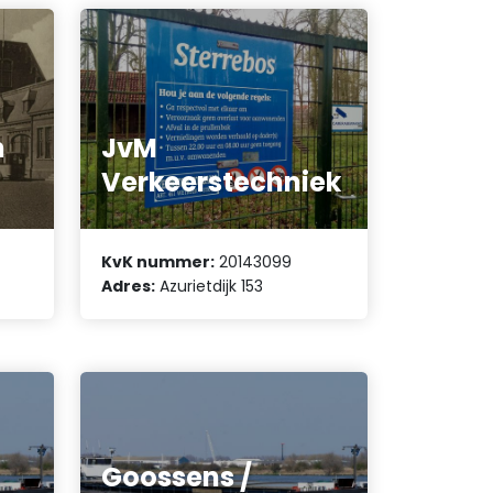
l
n
JvM
Verkeerstechniek
KvK nummer:
20143099
Adres:
Azurietdijk 153
Goossens /