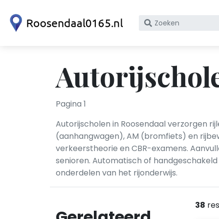
Zoek
op
bedrijfsnaam
of
Autorijschol
KvK
nummer
Pagina 1
Autorijscholen in Roosendaal verzorgen rij
(aanhangwagen), AM (bromfiets) en rijbewij
verkeerstheorie en CBR-examens. Aanvullen
senioren. Automatisch of handgeschakeld ri
onderdelen van het rijonderwijs.
38
res
Gerelateerd