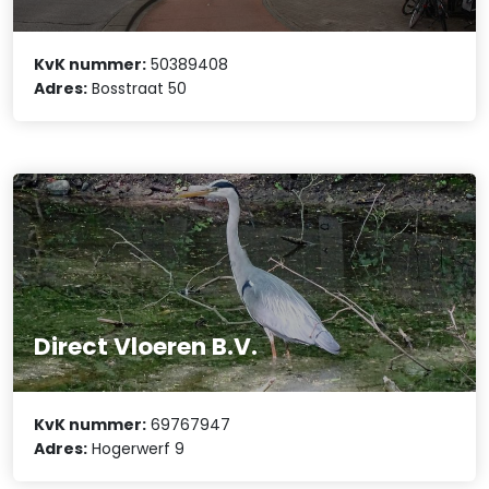
KvK nummer:
50389408
Adres:
Bosstraat 50
Direct Vloeren B.V.
KvK nummer:
69767947
Adres:
Hogerwerf 9