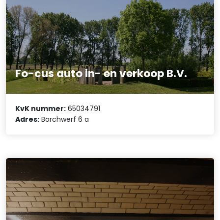
Fo-cus auto in- en verkoop B.V.
KvK nummer:
65034791
Adres:
Borchwerf 6 a