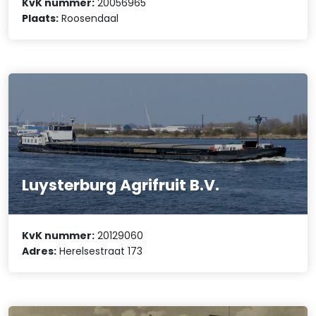
KvK nummer:
20056965
Plaats:
Roosendaal
Luysterburg Agrifruit B.V.
KvK nummer:
20129060
Adres:
Herelsestraat 173