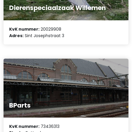
Dierenspeciaalzaak Willemen
KvK nummer:
20029908
Adres:
Sint Josephstraat 3
BParts
KvK nummer:
73436313