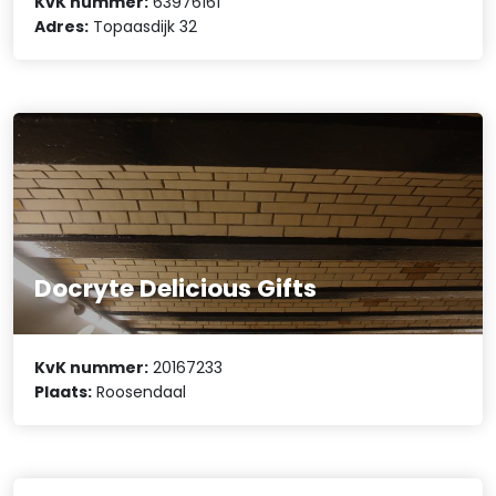
KvK nummer:
63976161
Adres:
Topaasdijk 32
Docryte Delicious Gifts
KvK nummer:
20167233
Plaats:
Roosendaal