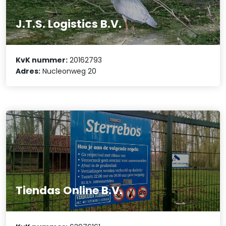
J.T.S. Logistics B.V.
KvK nummer:
20162793
Adres:
Nucleonweg 20
Tiendas Online B.V.