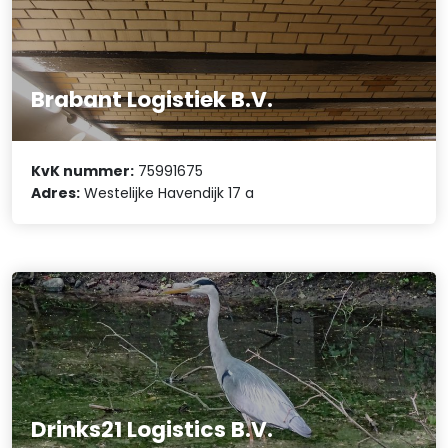
Brabant Logistiek B.V.
KvK nummer:
75991675
Adres:
Westelijke Havendijk 17 a
Drinks21 Logistics B.V.