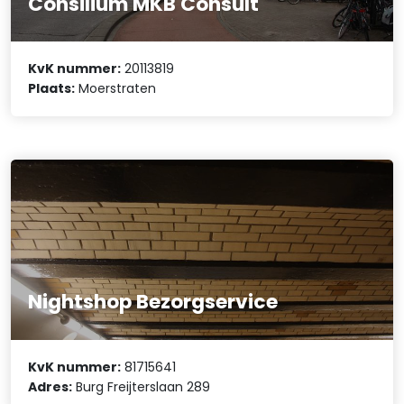
Consilium MKB Consult
KvK nummer:
20113819
Plaats:
Moerstraten
Nightshop Bezorgservice
KvK nummer:
81715641
Adres:
Burg Freijterslaan 289