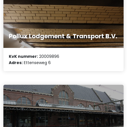
Pollux Lodgement & Transport B.V.
KvK nummer:
20009896
Adres:
Ettenseweg 6