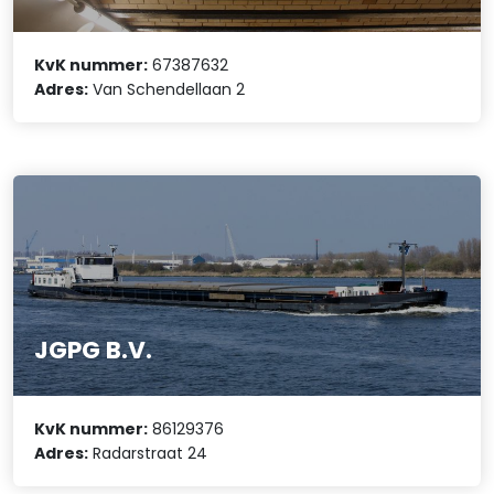
KvK nummer:
67387632
Adres:
Van Schendellaan 2
JGPG B.V.
KvK nummer:
86129376
Adres:
Radarstraat 24