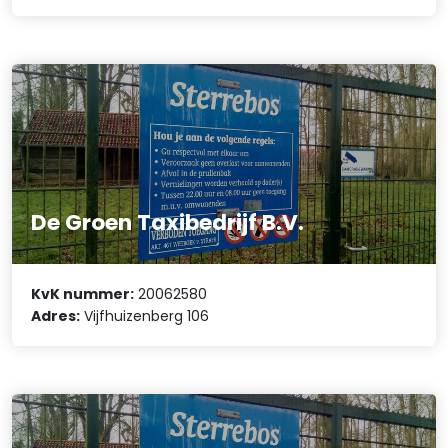
De Groen Taxibedrijf B.V.
KvK nummer:
20062580
Adres:
Vijfhuizenberg 106