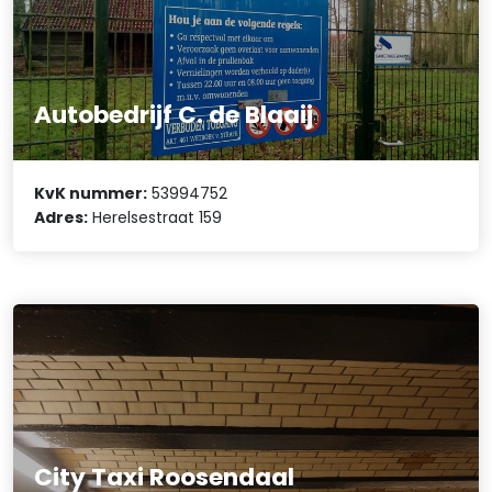
Autobedrijf C. de Blaaij
KvK nummer:
53994752
Adres:
Herelsestraat 159
City Taxi Roosendaal