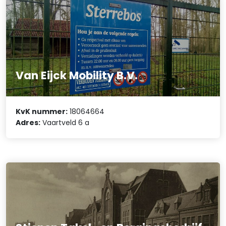
Van Eijck Mobility B.V.
KvK nummer:
18064664
Adres:
Vaartveld 6 a