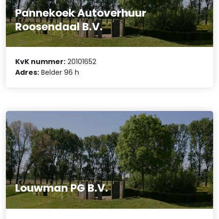
Pannekoek Autoverhuur
Roosendaal B.V.
KvK nummer:
20101652
Adres:
Belder 96 h
Louwman PG B.V.