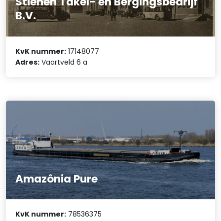
Stienen Takel- en Bergingsbedrijf
B.V.
KvK nummer:
17148077
Adres:
Vaartveld 6 a
Amazônia Pure
KvK nummer:
78536375