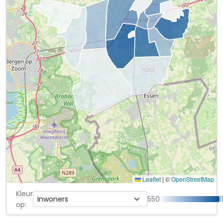
Leaflet
|
©
OpenStreetMap
Kleur
550
op: