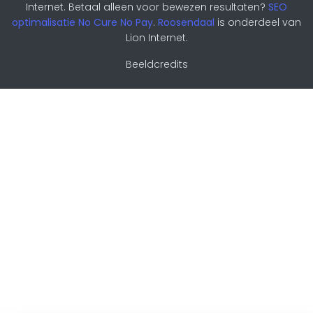
Internet. Betaal alleen voor bewezen resultaten?
SEO
optimalisatie No Cure No Pay
.
Roosendaal
is onderdeel van
Lion Internet.
Beeldcredits