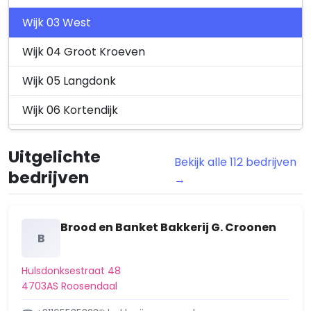
Wijk 03 West
Wijk 04 Groot Kroeven
Wijk 05 Langdonk
Wijk 06 Kortendijk
Wijk 07 Tolberg
Uitgelichte
Bekijk alle 112 bedrijven
Wijk 08 Industriegebieden
bedrijven
→
Wijk 10 Nispen
Wijk 11 Wouw
Brood en Banket Bakkerij G. Croonen
B
Wijk 12 Heerle
Hulsdonksestraat 48
Wijk 13 Moerstraten
4703AS Roosendaal