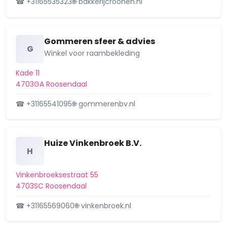
Wijk 14 Wouwse Plantage
☎ +31165535323
🌐 bakkerijcroonen.nl
Gommeren sfeer & advies
G
Winkel voor raambekleding
Kade 11
4703GA Roosendaal
☎ +31165541095
🌐 gommerenbv.nl
Huize Vinkenbroek B.V.
H
Vinkenbroeksestraat 55
4703SC Roosendaal
☎ +31165569060
🌐 vinkenbroek.nl