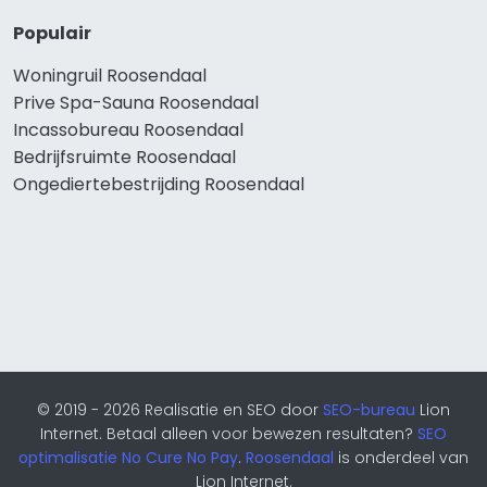
Populair
Woningruil Roosendaal
Prive Spa-Sauna Roosendaal
Incassobureau Roosendaal
Bedrijfsruimte Roosendaal
Ongediertebestrijding Roosendaal
© 2019 - 2026 Realisatie en SEO door
SEO-bureau
Lion
Internet. Betaal alleen voor bewezen resultaten?
SEO
optimalisatie No Cure No Pay
.
Roosendaal
is onderdeel van
Lion Internet.