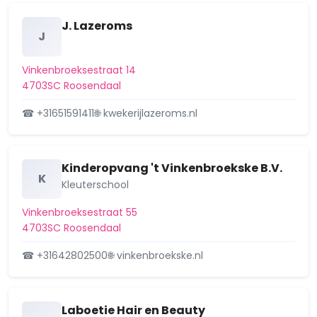
J. Lazeroms
J
Vinkenbroeksestraat 14
4703SC Roosendaal
☎ +31651591411
🌐 kwekerijlazeroms.nl
Kinderopvang 't Vinkenbroekske B.V.
K
Kleuterschool
Vinkenbroeksestraat 55
4703SC Roosendaal
☎ +31642802500
🌐 vinkenbroekske.nl
Laboetie Hair en Beauty