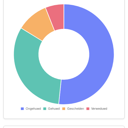
Café Jansen en Jansens
Kade 48
Café 't Trefpunt
Kade 4
DB Bouw en renovatie
Jan Vermeerlaan 110
Den Hil B.V.
Hilstraat 15
Donmez Market
Rembrandtgalerij 8
Familie Taks
Vroenhoutseweg 8
Handelsonderneming Timmermans B.V.
Kade 4