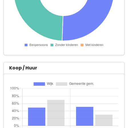
Huisartsenpraktijk Westrand
Sint Lucasplein 2 a
iemaazje
Kade 62
ivdk.nl Electronics
Boulevard Antverpia 3
Lianne's Dampwinkeltje
Wouwseweg 26
Koop / Huur
Liesbeth DTP
Weissenbruchstraat 70
Maatschap Uijtdewilligen en de Bruijn
Vinkenbroeksestraat 39
Marlies Haarmode
Wouwseweg 97