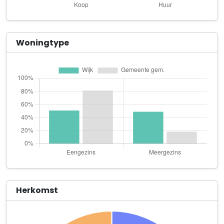
Massagepraktijk Flowing
De Stok 10 b
Melkveebedrijf van der Steen
Woningtype
Vinkenbroeksestraat 55
Menpark den Hil V.O.F.
Hilstraat 15
Onder Zeil
Holterbergsestraat 2 b
Pala Tapijtcentrum V.O.F.
Rembrandtgalerij 139
P.P.M. Raaijmakers
Holterbergsestraat 1
Herkomst
P. Rijsdijk Tweewielers v.o.f.
Turfberg 14