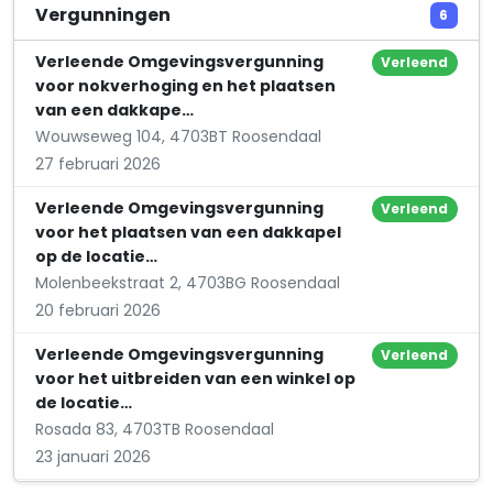
Maatschap W.J. van Tiggelen-M.A.C.J. van Tiggelen
Vergunningen
6
Vroenhoutseweg 25
Verleende Omgevingsvergunning
Verleend
voor nokverhoging en het plaatsen
van een dakkape…
Wouwseweg 104, 4703BT Roosendaal
27 februari 2026
Verleende Omgevingsvergunning
Verleend
voor het plaatsen van een dakkapel
op de locatie…
Molenbeekstraat 2, 4703BG Roosendaal
20 februari 2026
Verleende Omgevingsvergunning
Verleend
voor het uitbreiden van een winkel op
de locatie…
Rosada 83, 4703TB Roosendaal
23 januari 2026