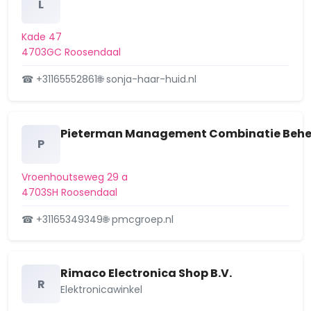
L
Kade 47
4703GC Roosendaal
☎ +31165552861
🌐 sonja-haar-huid.nl
Pieterman Management Combinatie Behee
P
Vroenhoutseweg 29 a
4703SH Roosendaal
☎ +31165349349
🌐 pmcgroep.nl
Rimaco Electronica Shop B.V.
R
Elektronicawinkel