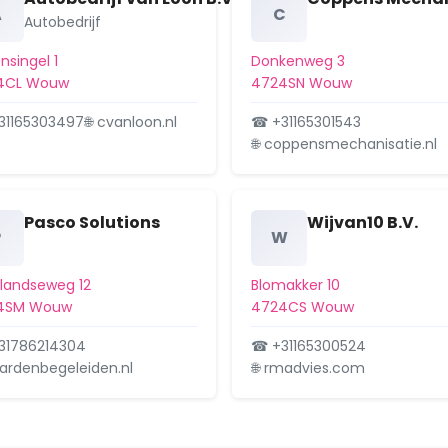
A
C
Autobedrijf
nsingel 1
Donkenweg 3
4CL Wouw
4724SN Wouw
31165303497
🌐 cvanloon.nl
☎ +31165301543
🌐 coppensmechanisatie.nl
Pasco Solutions
Wijvan10 B.V.
P
W
slandseweg 12
Blomakker 10
4SM Wouw
4724CS Wouw
31786214304
☎ +31165300524
aardenbegeleiden.nl
🌐 rmadvies.com