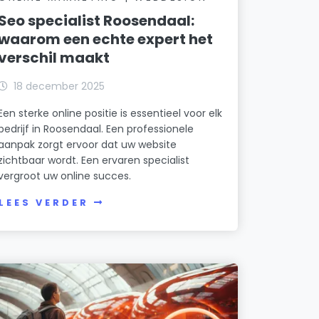
Bouwbedrijf Eddy Peeters B.V.
3 oktober 2025
Seo specialist Roosendaal:
Donkenweg 21
waarom een echte expert het
Verleende
Verleend
Buro Stijl in Huis
verschil maakt
Omgevingsvergunning (ow)
Strijp 26
voor het uitbreiden /
18 december 2025
verbouwen van een woni…
Cafetaria de Baan
Wesemaelestraat 7, 4724AE
Roosendaalsebaan 17
Een sterke online positie is essentieel voor elk
Wouw
bedrijf in Roosendaal. Een professionele
C. Akkermans B.V.
12 september 2025
aanpak zorgt ervoor dat uw website
Spellestraat 50
zichtbaar wordt. Een ervaren specialist
vergroot uw online succes.
Camaro Hairstylist
Plantagebaan 23 a
LEES VERDER
Constructiebedrijf G. Hopmans B.V.
Roosendaalsebaan 65
C. van Oevelen Financieel Advies B.V.
Donkenweg 3