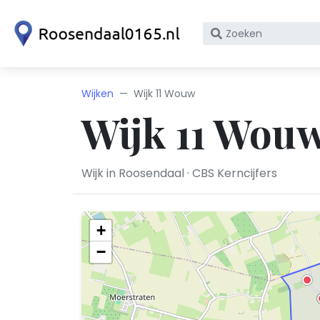
Zoek
op
bedrijfsnaam
of
Wijken
Wijk 11 Wouw
KvK
Wijk 11 Wou
nummer
Wijk in Roosendaal · CBS Kerncijfers
+
−