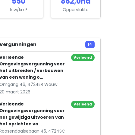
550
882,0ha
A.H. Heijnen Beheer B.V.
Greeflaan 13
Inw/km²
Oppervlakte
Akkermans B.V.
Spellestraat 50
A.L.P. Oomen Holding B.V.
Vergunningen
14
Spellestraat 55
Verleende
Verleend
Barry Perk Schilderwerk
Omgevingsvergunning voor
Omgang 26
het uitbreiden / verbouwen
van een woning o…
Bij Mij B.V.
Omgang 46, 4724ER Wouw
Roosendaalsestraat 23
20 maart 2026
Bureau Grondwerk
Verleende
Verleend
Spellestraat 51
Omgevingsvergunning voor
Café-Zalen Donkenhof
het gewijzigd uitvoeren van
het oprichten va…
Roosendaalsestraat 61
Roosendaalsebaan 45, 4724SC