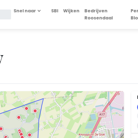
Snel naar
SBI
Wijken
Bedrijven
Pe
Roosendaal
Bl
w