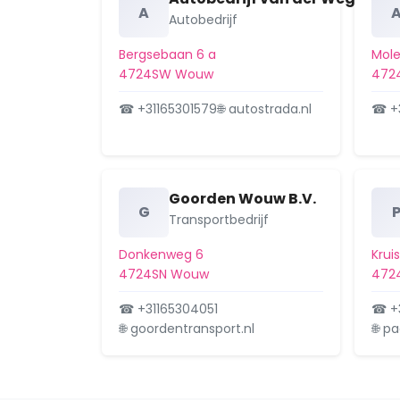
A
Autobedrijf
Bergsebaan 6 a
Mole
4724SW Wouw
472
☎ +31165301579
🌐 autostrada.nl
☎ +
Goorden Wouw B.V.
G
Transportbedrijf
Donkenweg 6
Krui
4724SN Wouw
472
☎ +31165304051
☎ +
🌐 goordentransport.nl
🌐 p