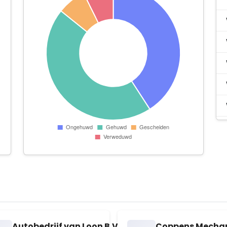
.
Autobedrijf van Loon B.V.
Coppens Mechani