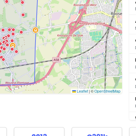
Leaflet
|
©
OpenStreetMap