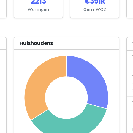
2213
€391k
Woningen
Gem. WOZ
Huishoudens