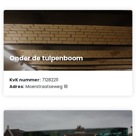
Onder de tulpenboom
KvK nummer:
71282211
Adres:
Moerstraatseweg 18