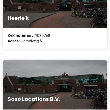
Heerle'k
KvK nummer:
71089756
Adres:
Gareelweg 5
Soso Locations B.V.