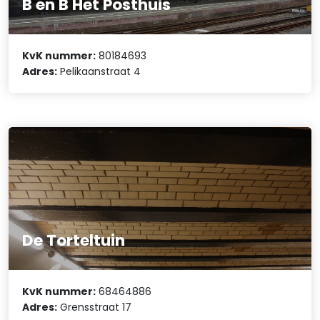
B en B Het Posthuis
KvK nummer:
80184693
Adres:
Pelikaanstraat 4
De Torteltuin
KvK nummer:
68464886
Adres:
Grensstraat 17