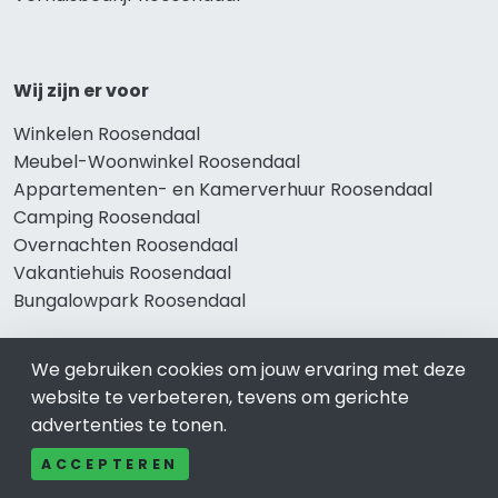
Wij zijn er voor
Winkelen Roosendaal
Meubel-Woonwinkel Roosendaal
Appartementen- en Kamerverhuur Roosendaal
Camping Roosendaal
Overnachten Roosendaal
Vakantiehuis Roosendaal
Bungalowpark Roosendaal
We gebruiken cookies om jouw ervaring met deze
Thema’s
website te verbeteren, tevens om gerichte
advertenties te tonen.
Klussenbedrijf Roosendaal
Notarissen Roosendaal
ACCEPTEREN
Taxateurs Roosendaal