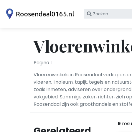
Zoek
op
bedrijfsnaam
of
Vloerenwinke
KvK
nummer
Pagina 1
Vloerenwinkels in Roosendaal verkopen en 
vloeren, linoleum, tapijt, tegels en natuur
zoals inmeten, adviseren over ondergrondp
vakgebied. Sommige zaken richten zich op 
Roosendaal zijn ook groothandels en stoffe
9
resu
Gerelateerd