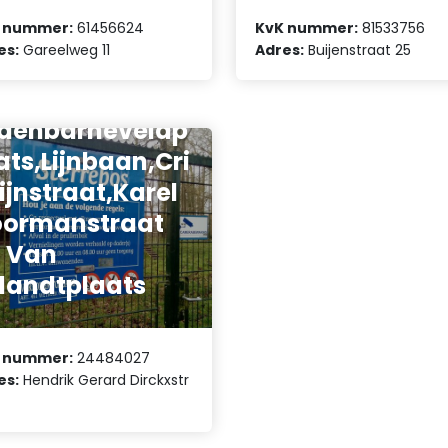
 nummer:
61456624
KvK nummer:
81533756
es:
Gareelweg 11
Adres:
Buijenstraat 25
reniging van
genaars Van
denbarneveldp
ats,Lijnbaan,Cri
ijnstraat,Karel
oormanstraat
 Van
jlandtplaats
 nummer:
24484027
es:
Hendrik Gerard Dirckxstr