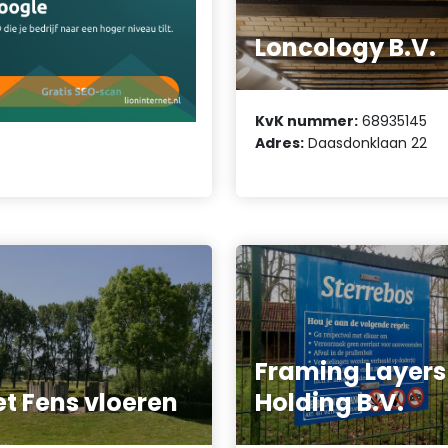
Loncology B.V.
KvK nummer:
68935145
Adres:
Daasdonklaan 22
Framing Layers
et Fens vloeren
Holding B.V.