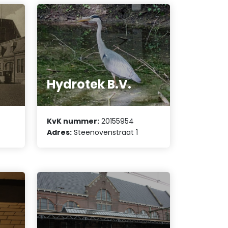
Hydrotek B.V.
KvK nummer:
20155954
Adres:
Steenovenstraat 1