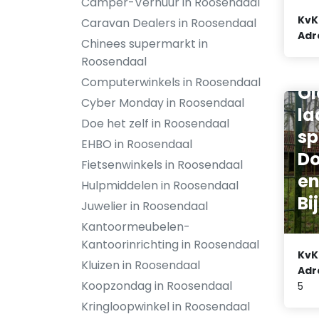
Camper-Verhuur in Roosendaal
KvK
Caravan Dealers in Roosendaal
Adr
Chinees supermarkt in
Ve
Roosendaal
ei
Computerwinkels in Roosendaal
Ol
Cyber Monday in Roosendaal
la
Doe het zelf in Roosendaal
sp
EHBO in Roosendaal
D
Fietsenwinkels in Roosendaal
en
Hulpmiddelen in Roosendaal
Bi
Juwelier in Roosendaal
Kantoormeubelen-
Kantoorinrichting in Roosendaal
KvK
Kluizen in Roosendaal
Adr
Koopzondag in Roosendaal
5
Kringloopwinkel in Roosendaal