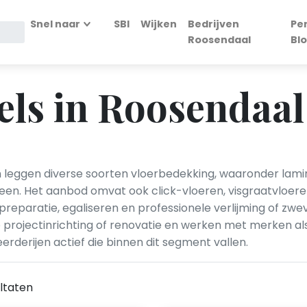
Snel naar
SBI
Wijken
Bedrijven
Pe
Roosendaal
Bl
ls in Roosendaal
leggen diverse soorten vloerbedekking, waaronder lamina
steen. Het aanbod omvat ook click-vloeren, visgraatvloere
reparatie, egaliseren en professionele verlijming of zw
projectinrichting of renovatie en werken met merken als 
erderijen actief die binnen dit segment vallen.
ltaten