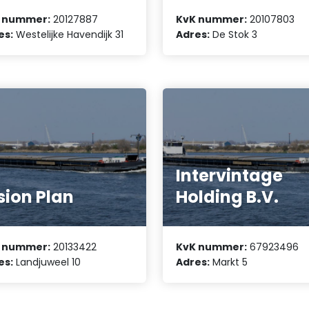
 nummer:
20127887
KvK nummer:
20107803
es:
Westelijke Havendijk 31
Adres:
De Stok 3
Intervintage
sion Plan
Holding B.V.
 nummer:
20133422
KvK nummer:
67923496
es:
Landjuweel 10
Adres:
Markt 5