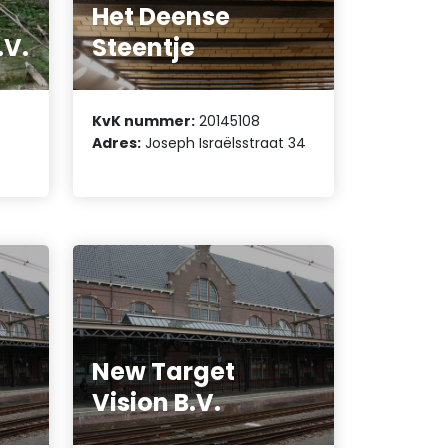
Het Deense
.V.
Steentje
KvK nummer:
20145108
Adres:
Joseph Israëlsstraat 34
New Target
Vision B.V.