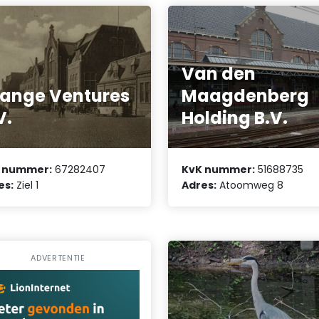
Van den
ange Ventures
Maagdenberg
V.
Holding B.V.
 nummer:
67282407
KvK nummer:
51688735
es:
Ziel 1
Adres:
Atoomweg 8
ADVERTENTIE