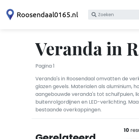
Zoek
op
bedrijfsnaam
of
Veranda in 
KvK
nummer
Pagina 1
Veranda's in Roosendaal omvatten de verk
glazen gevels. Materialen als aluminium, 
aangebouwde veranda's tot schuifpuien, l
buitenrolgordijnen en LED-verlichting. Ma
bestaande overkappingen.
10
res
Gerelateerd