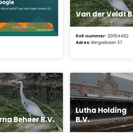
Van der Veldt B
KvK nummer:
20054462
Adres:
Bergsebaan 37
Lutha Holding
rna Beheer B.V.
B.V.