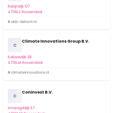
Robijndijk 137
4706LZ Roosendaal
🌐 abb-debont.nl
Climate Innovations Group B.V.
C
Euklaasdijk 28
4706JA Roosendaal
🌐 climateinnovations.nl
Coninvest B.V.
C
Smaragddijk 57