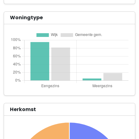
Lavadijk 40
Maatschap M.A.J. Potters en J.C.A.M. Potters-Van Haperen
Woningtype
Rucphensebaan 86
Macy Sarinah
Toermalijndijk 15
Martin Hazenbroek Beheer B.V.
Bronkhorstdreef 34
MIA Engineering
Koraaldijk 95
MikeCVisuals
Tindijk 18
Herkomst
Recreatieve Sportvereniging Iris
Commandobaan 6
ReLAB B.V.