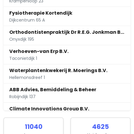
Krampenloop 23
Fysiotherapie Kortendijk
Dijkcentrum 65 A
Orthodontistenpraktijk Dr R.E.G. Jonkman B.V.
Onyxdijk 195
Verhoeven-van Erp B.V.
Taconietdijk 1
Waterplantenkwekerij R. Moerings B.V.
Hellemonsdreef 1
ABB Advies, Bemiddeling & Beheer
Robijndijk 137
Climate Innovations Group B.V.
Euklaasdijk 28
11040
4625
Coninvest B.V.