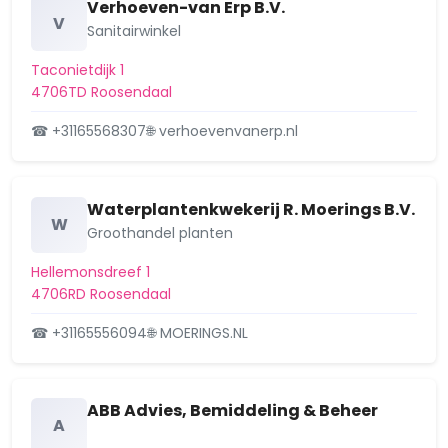
Verhoeven-van Erp B.V.
V
Sanitairwinkel
Taconietdijk 1
4706TD Roosendaal
☎ +31165568307
🌐 verhoevenvanerp.nl
Waterplantenkwekerij R. Moerings B.V.
W
Groothandel planten
Hellemonsdreef 1
4706RD Roosendaal
☎ +31165556094
🌐 MOERINGS.NL
ABB Advies, Bemiddeling & Beheer
A