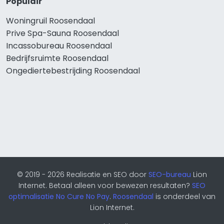
Populair
Woningruil Roosendaal
Prive Spa-Sauna Roosendaal
Incassobureau Roosendaal
Bedrijfsruimte Roosendaal
Ongediertebestrijding Roosendaal
© 2019 - 2026 Realisatie en SEO door
SEO-bureau
Lion
Internet. Betaal alleen voor bewezen resultaten?
SEO
optimalisatie No Cure No Pay
.
Roosendaal
is onderdeel van
Lion Internet.