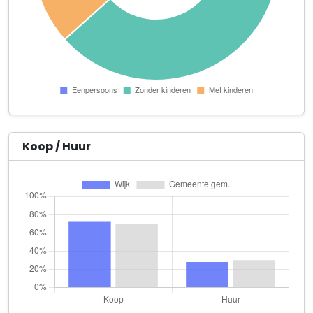
Azurietdijk 11
Asessor B.V.
Zuidewijnlaan 13
Da Costa Solutions
Aldendriellaan 6
Diamond Audioservice
Cameedijk 11
Koop / Huur
Factor 7 B.V.
Aldendriellaan 21
Handelsonderneming Medusa
Lavadijk 56
Holding H.J.L. van Zeggeren B.V.
Travertijndijk 54
Jettsett Management