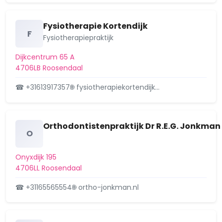
Verleende Omgevingsvergunning
Verleend
(ow) voor het wijzigen van de
Fysiotherapie Kortendijk
voorgevel op de lo…
F
Fysiotherapiepraktijk
Dijkcentrum 193, 4706LB Roosendaal
19 september 2025
Dijkcentrum 65 A
4706LB Roosendaal
☎ +31613917357
🌐 fysiotherapiekortendijk…
Orthodontistenpraktijk Dr R.E.G. Jonkman 
O
Onyxdijk 195
4706LL Roosendaal
☎ +31165565554
🌐 ortho-jonkman.nl