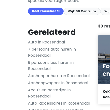
speciale voertuigombouw.
Heel Roosendaal
Wijk 00 Centrum
Wij
30
res
Gerelateerd
Auto in Roosendaal
7 persoons auto huren in
Roosendaal
9 persoons bus huren in
Fo
Roosendaal
en
Aanhanger huren in Roosendaal
Aanhangwagens in Roosendaal
Accu's en batterijen in
KvK
Roosendaal
Adr
Auto-accessoires in Roosendaal