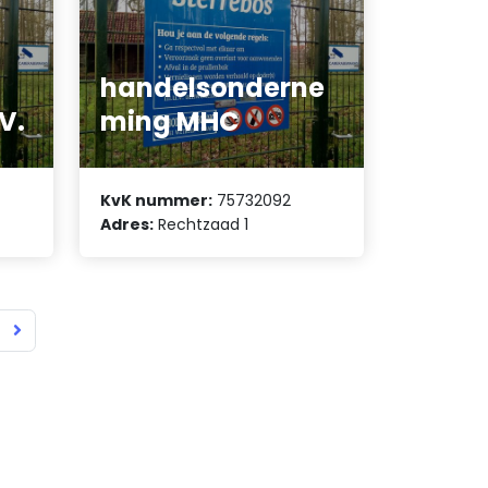
handelsonderne
V.
ming MHC
KvK nummer:
75732092
Adres:
Rechtzaad 1