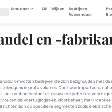
Snel naar
SBI
Wijken
Bedrijven
Pe
Roosendaal
Bl
ndel en -fabrika
endaal omvatten bedrijven die zich bezighouden met de i
stelwagens in grote volumes. Denk aan importeurs, natio
. Het aanbod bestaat uit nieuwe en gebruikte voertuige
tiviteiten als voertuiglogistiek, vlootbeheer, merklicentie
richten zich op specifieke segmenten zoals elektrische v