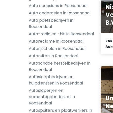
Auto occasions in Roosendaal
Ni
Auto onderdelen in Roosendaal
Ve
Auto poetsbedrijven in
B.
Roosendaal
Auto-radio en -hifi in Roosendaal
Autoreclame in Roosendaal
KvK
Adr
Autorijscholen in Roosendaal
Autoruiten in Roosendaal
Autoschade herstelbedrijven in
Roosendaal
Autosleepbedrijven en
hulpdiensten in Roosendaal
Autosloperijen en
demontagebedrijven in
Un
Roosendaal
Ne
Autospuiters en plaatwerkers in