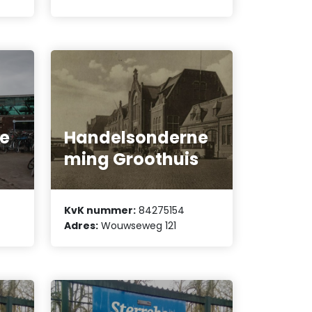
e
Handelsonderne
ming Groothuis
KvK nummer:
84275154
Adres:
Wouwseweg 121