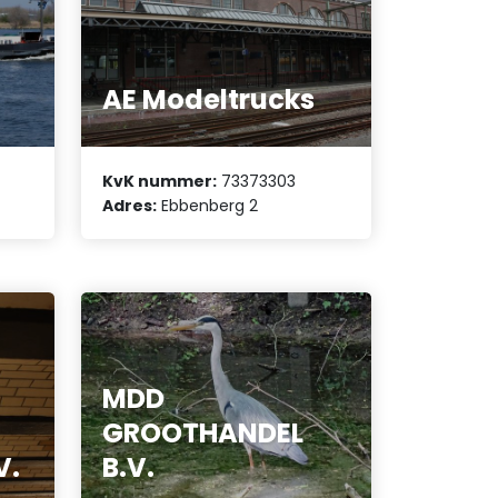
AE Modeltrucks
KvK nummer:
73373303
Adres:
Ebbenberg 2
MDD
GROOTHANDEL
V.
B.V.