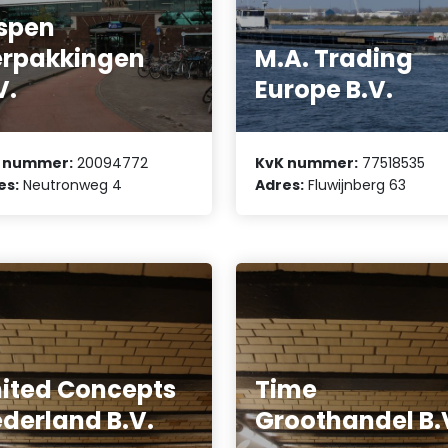
spen
rpakkingen
M.A. Trading
V.
Europe B.V.
 nummer:
20094772
KvK nummer:
77518535
es:
Neutronweg 4
Adres:
Fluwijnberg 63
ited Concepts
Time
derland B.V.
Groothandel B.