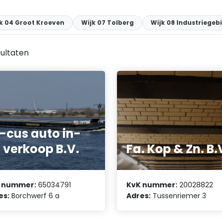
k 04 Groot Kroeven
Wijk 07 Tolberg
Wijk 08 Industriegeb
ultaten
-cus auto in-
 verkoop B.V.
Fa. Kop & Zn. B.
 nummer:
65034791
KvK nummer:
20028822
es:
Borchwerf 6 a
Adres:
Tussenriemer 3