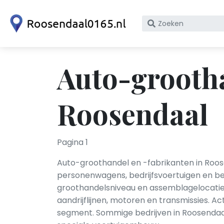
Zoek
op
bedrijfsnaam
of
Auto-grootha
KvK
nummer
Roosendaal
Pagina 1
Auto-groothandel en -fabrikanten in Roos
personenwagens, bedrijfsvoertuigen en be
groothandelsniveau en assemblagelocaties
aandrijflijnen, motoren en transmissies. Ac
segment. Sommige bedrijven in Roosendaal 