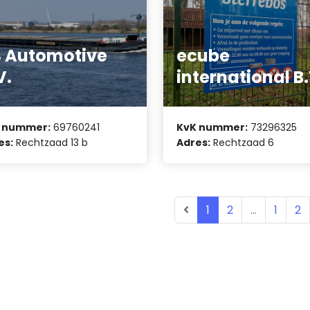
 Automotive
ecube
V.
international B.
 nummer:
69760241
KvK nummer:
73296325
es:
Rechtzaad 13 b
Adres:
Rechtzaad 6
1
2
...
1
2