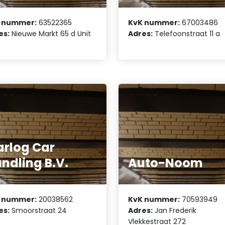
 nummer:
63522365
KvK nummer:
67003486
es:
Nieuwe Markt 65 d Unit
Adres:
Telefoonstraat 11 a
rlog Car
ndling B.V.
Auto-Noom
 nummer:
20038562
KvK nummer:
70593949
es:
Smoorstraat 24
Adres:
Jan Frederik
Vlekkestraat 272