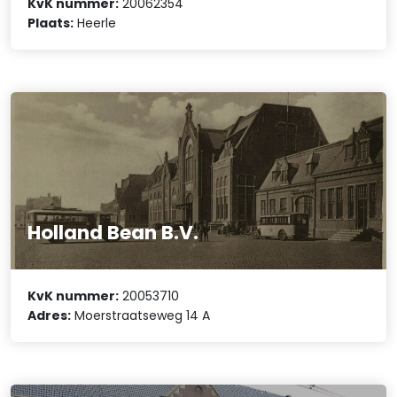
KvK nummer:
20062354
Plaats:
Heerle
Holland Bean B.V.
KvK nummer:
20053710
Adres:
Moerstraatseweg 14 A