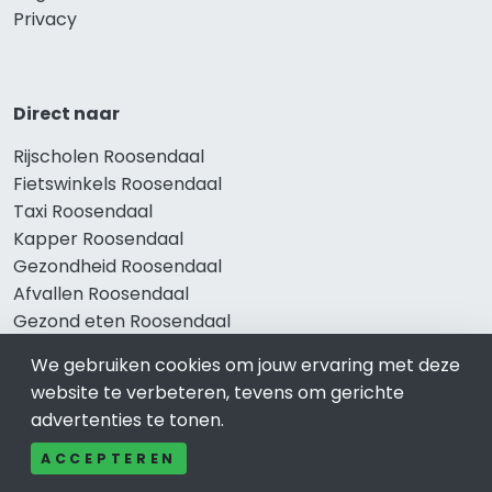
Privacy
Direct naar
Rijscholen Roosendaal
Fietswinkels Roosendaal
Taxi Roosendaal
Kapper Roosendaal
Gezondheid Roosendaal
Afvallen Roosendaal
Gezond eten Roosendaal
We gebruiken cookies om jouw ervaring met deze
website te verbeteren, tevens om gerichte
Bekend in Roosendaal
advertenties te tonen.
Restaurants Roosendaal
ACCEPTEREN
Catering Roosendaal