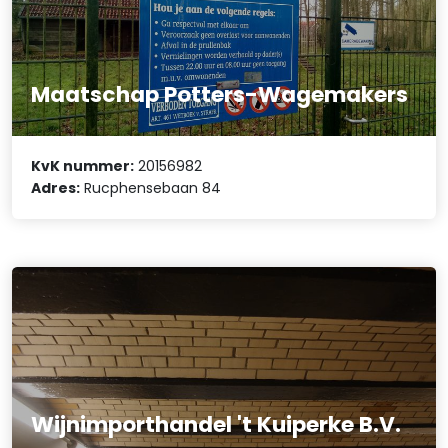
Maatschap Potters-Wagemakers
KvK nummer:
20156982
Adres:
Rucphensebaan 84
Wijnimporthandel 't Kuiperke B.V.