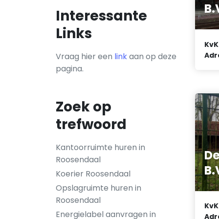
B.
Interessante
Links
KvK
Adr
Vraag hier een
link
aan op deze
pagina.
Zoek op
trefwoord
Kantoorruimte huren in
De
Roosendaal
B.
Koerier Roosendaal
Opslagruimte huren in
Roosendaal
KvK
Energielabel aanvragen in
Adr