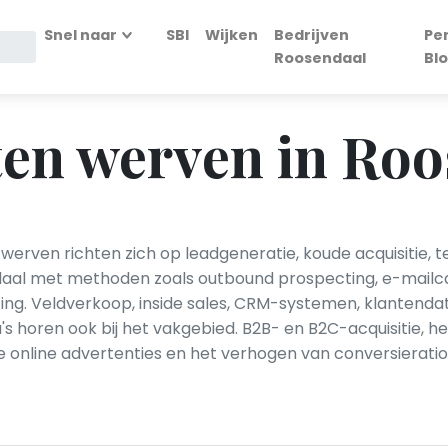
Snel naar
SBI
Wijken
Bedrijven
Pe
Roosendaal
Bl
ten werven in Roo
werven richten zich op leadgeneratie, koude acquisitie, 
daal met methoden zoals outbound prospecting, e-mailca
. Veldverkoop, inside sales, CRM-systemen, klantendata
 horen ook bij het vakgebied. B2B- en B2C-acquisitie, 
e online advertenties en het verhogen van conversieratio'