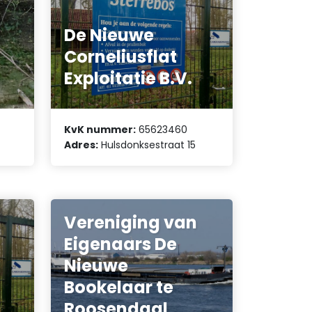
De Nieuwe
Corneliusflat
Exploitatie B.V.
KvK nummer:
65623460
Adres:
Hulsdonksestraat 15
Vereniging van
Eigenaars De
Nieuwe
Bookelaar te
Roosendaal