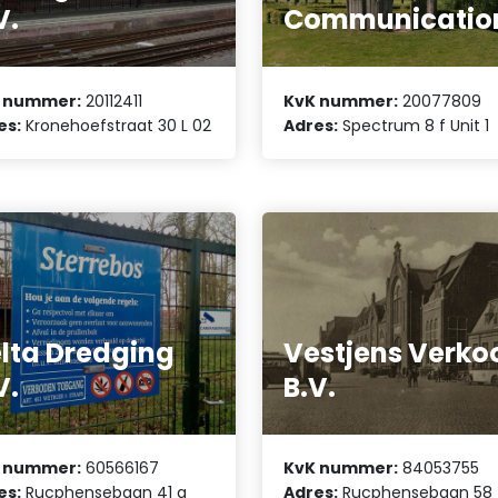
V.
Communicatio
 nummer:
20112411
KvK nummer:
20077809
es:
Kronehoefstraat 30 L 02
Adres:
Spectrum 8 f Unit 1
lta Dredging
Vestjens Verko
V.
B.V.
 nummer:
60566167
KvK nummer:
84053755
es:
Rucphensebaan 41 a
Adres:
Rucphensebaan 58