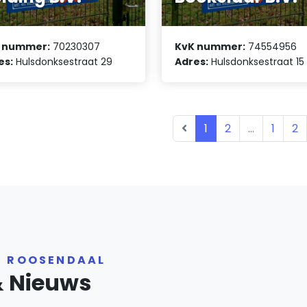
 nummer:
70230307
KvK nummer:
74554956
es:
Hulsdonksestraat 29
Adres:
Hulsdonksestraat 15
1
2
...
1
2
R ROOSENDAAL
& Nieuws