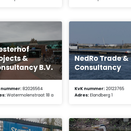
sterhof
ojects &
NedRo Trade &
nsultancy B.V.
Consultancy
 nummer:
82026564
KvK nummer:
20123765
es:
Watermolenstraat 18 a
Adres:
Elandberg 1