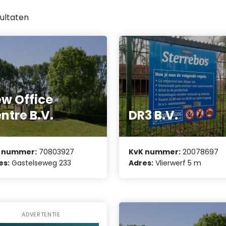
ultaten
w Office
ntre B.V.
DR3 B.V.
 nummer:
70803927
KvK nummer:
20078697
es:
Gastelseweg 233
Adres:
Vlierwerf 5 m
ADVERTENTIE