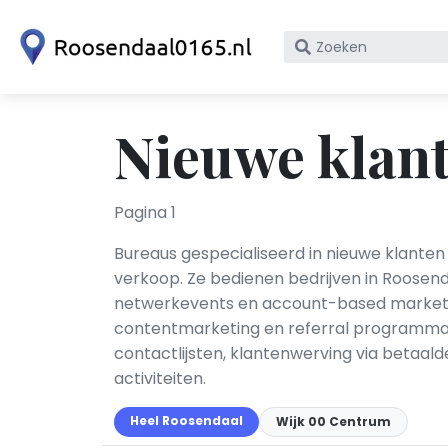
Zoek
op
bedrijfsnaam
of
Nieuwe klan
KvK
nummer
Pagina 1
Bureaus gespecialiseerd in nieuwe klanten 
verkoop. Ze bedienen bedrijven in Roosen
netwerkevents en account-based marketing
contentmarketing en referral programma's
contactlijsten, klantenwerving via betaald
activiteiten.
Heel Roosendaal
Wijk 00 Centrum