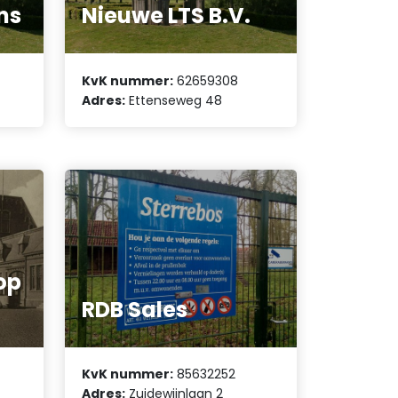
ns
Nieuwe LTS B.V.
KvK nummer:
62659308
Adres:
Ettenseweg 48
op
RDB Sales
KvK nummer:
85632252
Adres:
Zuidewijnlaan 2