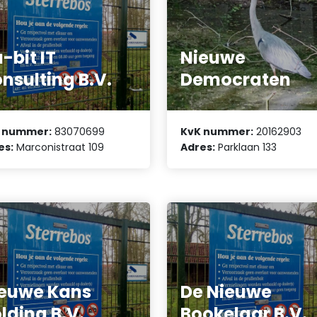
-bit IT
Nieuwe
nsulting B.V.
Democraten
 nummer:
83070699
KvK nummer:
20162903
es:
Marconistraat 109
Adres:
Parklaan 133
euwe Kans
De Nieuwe
lding B.V.
Bookelaar B.V.