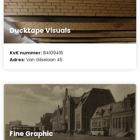
Ducktape Visuals
KvK nummer:
84109416
Adres:
Van Gilselaan 45
Fine Graphic