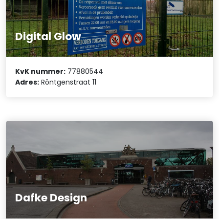
Digital Glow
KvK nummer:
77880544
Adres:
Röntgenstraat 11
Dafke Design