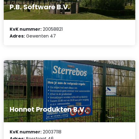
P.B. Software B.V.
KvK nummer:
20058821
Adres:
Gewenten 47
Honnet Produkten B.V.
KvK nummer:
20037118
Adres:
Bosstraat 46