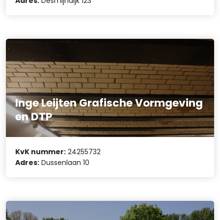
Adres:
Desmijndijk 123
Inge Leijten Grafische Vormgeving
en DTP
KvK nummer:
24255732
Adres:
Dussenlaan 10