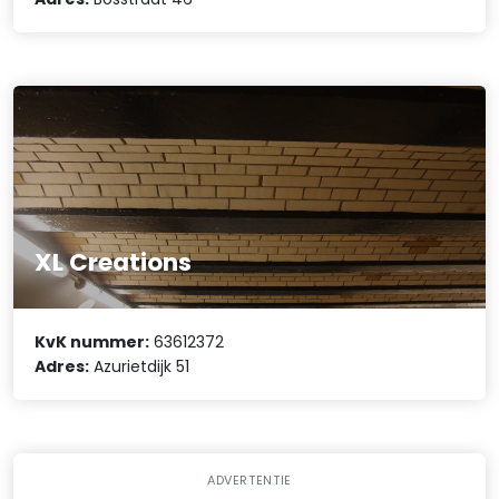
XL Creations
KvK nummer:
63612372
Adres:
Azurietdijk 51
ADVERTENTIE