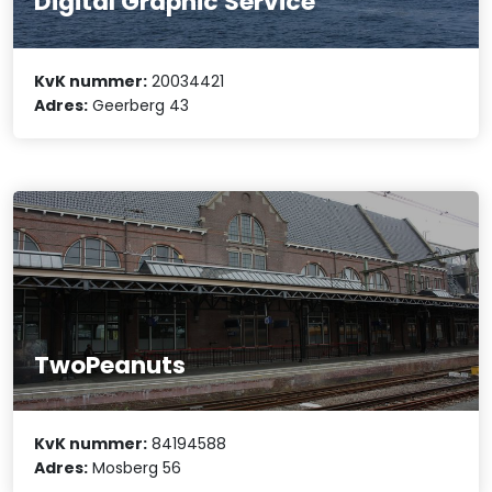
Digital Graphic Service
KvK nummer:
20034421
Adres:
Geerberg 43
TwoPeanuts
KvK nummer:
84194588
Adres:
Mosberg 56