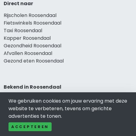
Direct naar
Rijscholen Roosendaal
Fietswinkels Roosendaal
Taxi Roosendaal
Kapper Roosendaal
Gezondheid Roosendaal
Afvallen Roosendaal
Gezond eten Roosendaal
Bekend in Roosendaal
Restaurants Roosendaal
We gebruiken cookies om jouw ervaring met deze
Catering Roosendaal
website te verbeteren, tevens om gerichte
Schoonheidssalon Roosendaal
advertenties te tonen.
Tandartspraktijken Roosendaal
ACCEPTEREN
Loodgieters Roosendaal