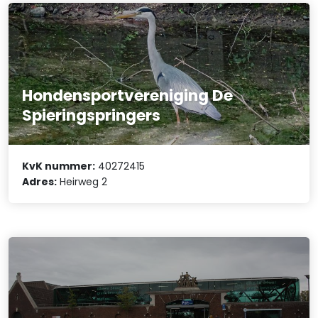
Hondensportvereniging De
Spieringspringers
KvK nummer:
40272415
Adres:
Heirweg 2