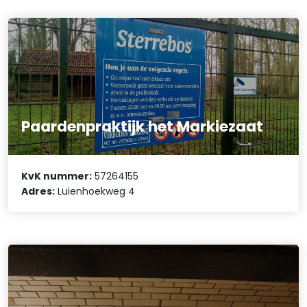
Paardenpraktijk het Markiezaat
KvK nummer:
57264155
Adres:
Luienhoekweg 4