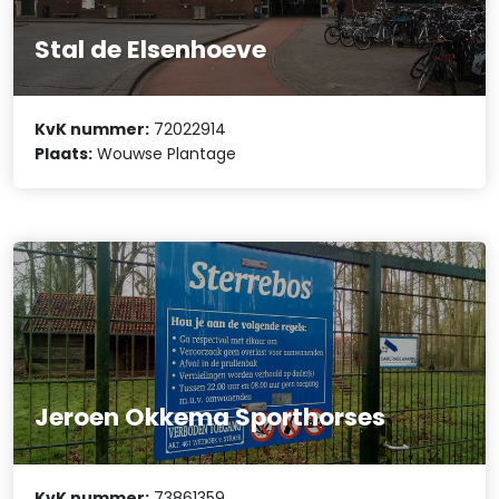
Stal de Elsenhoeve
KvK nummer:
72022914
Plaats:
Wouwse Plantage
Jeroen Okkema Sporthorses
KvK nummer:
73861359