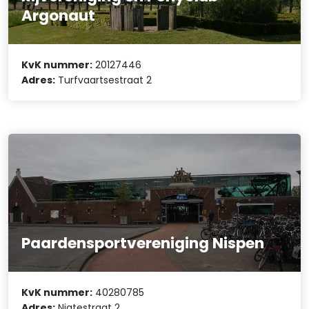
Argonaut
KvK nummer:
20127446
Adres:
Turfvaartsestraat 2
Paardensportvereniging Nispen
KvK nummer:
40280785
Adres:
Nigtestraat 2