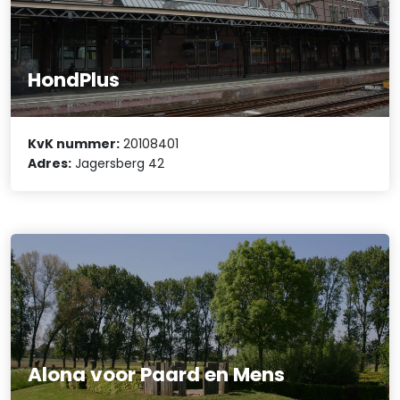
HondPlus
KvK nummer:
20108401
Adres:
Jagersberg 42
Alona voor Paard en Mens