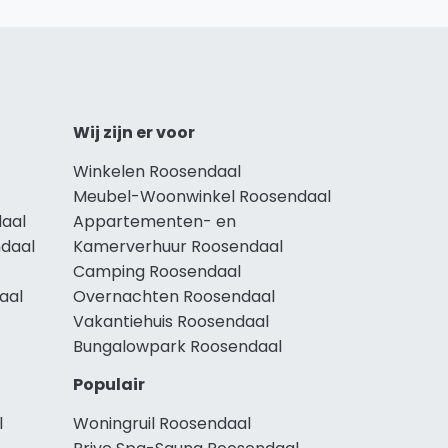
Wij zijn er voor
Winkelen Roosendaal
Meubel-Woonwinkel Roosendaal
aal
Appartementen- en
ndaal
Kamerverhuur Roosendaal
Camping Roosendaal
aal
Overnachten Roosendaal
Vakantiehuis Roosendaal
Bungalowpark Roosendaal
Populair
l
Woningruil Roosendaal