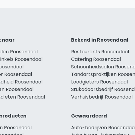
t naar
Bekend in Roosendaal
holen Roosendaal
Restaurants Roosendaal
winkels Roosendaal
Catering Roosendaal
Roosendaal
Schoonheidssalon Roosend
r Roosendaal
Tandartspraktijken Roose
dheid Roosendaal
Loodgieters Roosendaal
len Roosendaal
Stukadoorsbedrijf Roosend
d eten Roosendaal
Verhuisbedrijf Roosendaal
producten
Gewaardeerd
n Roosendaal
Auto-bedrijven Roosendaa