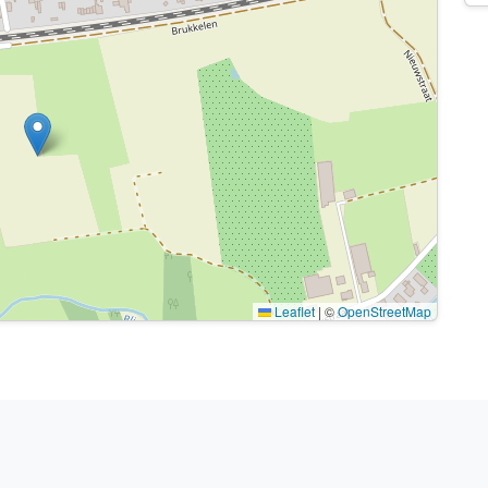
Leaflet
|
©
OpenStreetMap