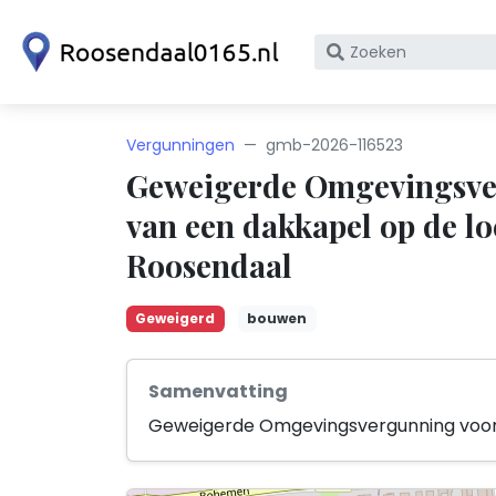
Zoek
op
bedrijfsnaam
of
Vergunningen
gmb-2026-116523
KvK
Geweigerde Omgevingsver
nummer
van een dakkapel op de lo
Roosendaal
Geweigerd
bouwen
Samenvatting
Geweigerde Omgevingsvergunning voor 