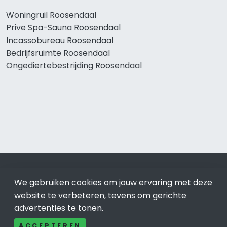
Woningruil Roosendaal
Prive Spa-Sauna Roosendaal
Incassobureau Roosendaal
Bedrijfsruimte Roosendaal
Ongediertebestrijding Roosendaal
© 2019 - 2026 Realisatie en SEO door
SEO-bureau
Lion
We gebruiken cookies om jouw ervaring met deze
Internet. Betaal alleen voor bewezen resultaten?
SEO
optimalisatie No Cure No Pay
.
Roosendaal
is onderdeel van
website te verbeteren, tevens om gerichte
Lion Internet.
advertenties te tonen.
Beeldcredits
ACCEPTEREN