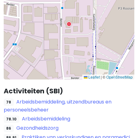
Leaflet
|
©
OpenStreetMap
Activiteiten (SBI)
Arbeidsbemiddeling, uitzendbureaus en
78
personeelsbeheer
Arbeidsbemiddeling
78.10
Gezondheidszorg
86
Praktijken van verloskundigen en paramedici
86.91