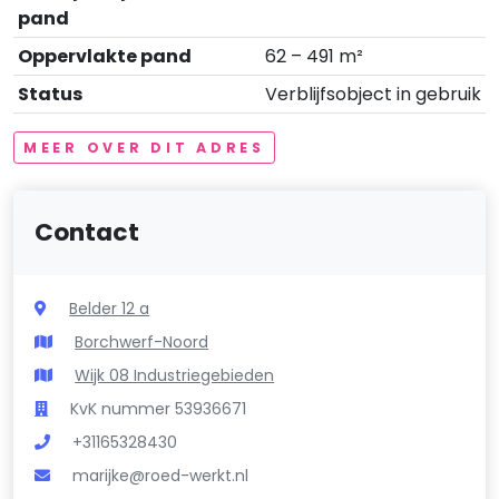
pand
Oppervlakte pand
62 – 491 m²
Status
Verblijfsobject in gebruik
MEER OVER DIT ADRES
Contact
Belder 12 a
Borchwerf-Noord
Wijk 08 Industriegebieden
KvK nummer 53936671
+31165328430
marijke@roed-werkt.nl