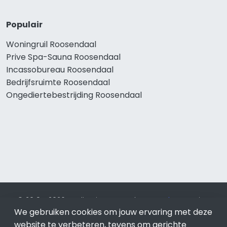
Populair
Woningruil Roosendaal
Prive Spa-Sauna Roosendaal
Incassobureau Roosendaal
Bedrijfsruimte Roosendaal
Ongediertebestrijding Roosendaal
© 2019 - 2026 Realisatie en SEO door
SEO-bureau
Lion
We gebruiken cookies om jouw ervaring met deze
Internet. Betaal alleen voor bewezen resultaten?
SEO
optimalisatie No Cure No Pay
.
Roosendaal
is onderdeel van
website te verbeteren, tevens om gerichte