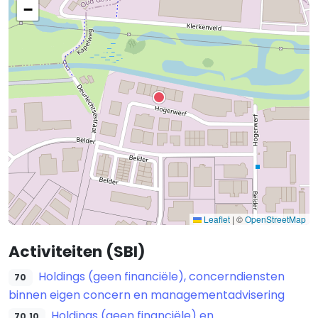
−
Leaflet
|
©
OpenStreetMap
Activiteiten (SBI)
Holdings (geen financiële), concerndiensten
70
binnen eigen concern en managementadvisering
Holdings (geen financiële) en
70.10