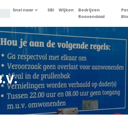
Snel naar
SBI
Wijken
Bedrijven
Pe
Roosendaal
Bl
B.V.