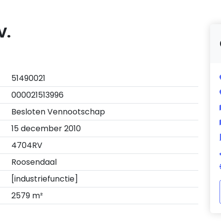
V.
51490021
000021513996
Besloten Vennootschap
15 december 2010
4704RV
Roosendaal
[industriefunctie]
2579 m²