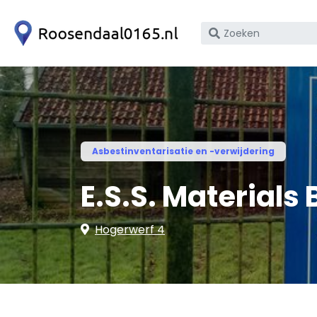
Zoek
op
bedrijfsnaam
of
KvK
nummer
Asbestinventarisatie en -verwijdering
E.S.S. Materials 
Hogerwerf 4