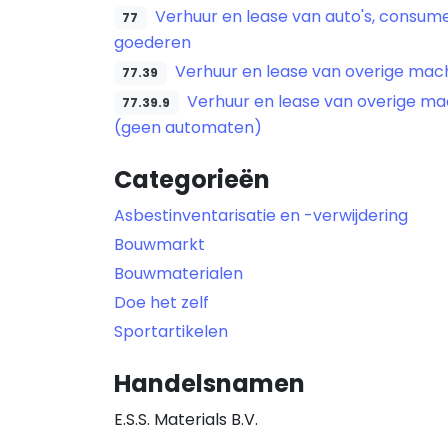
Verhuur en lease van auto's, consum
77
goederen
Verhuur en lease van overige mac
77.39
Verhuur en lease van overige ma
77.39.9
(geen automaten)
Categorieën
Asbestinventarisatie en -verwijdering
Bouwmarkt
Bouwmaterialen
Doe het zelf
Sportartikelen
Handelsnamen
E.S.S. Materials B.V.