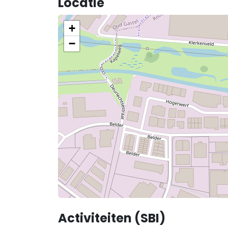
Locatie
+
−
Activiteiten (SBI)