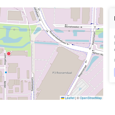
Leaflet
|
©
OpenStreetMap