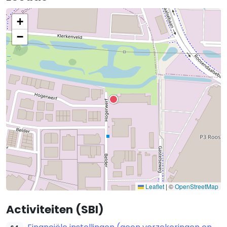
+
−
Leaflet
|
©
OpenStreetMap
Activiteiten (SBI)