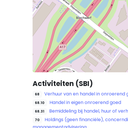
Activiteiten (SBI)
Verhuur van en handel in onroerend
68
Handel in eigen onroerend goed
68.10
Bemiddeling bij handel, huur of ve
68.31
Holdings (geen financiële), concern
70
managementadvisering