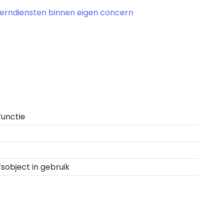
cerndiensten binnen eigen concern
functie
²
fsobject in gebruik