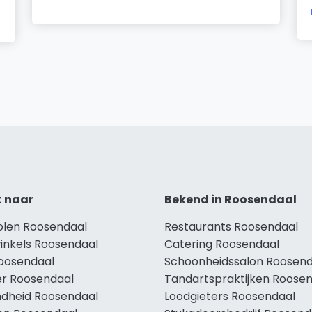
t naar
Bekend in Roosendaal
holen Roosendaal
Restaurants Roosendaal
winkels Roosendaal
Catering Roosendaal
Roosendaal
Schoonheidssalon Roosend
r Roosendaal
Tandartspraktijken Roose
dheid Roosendaal
Loodgieters Roosendaal