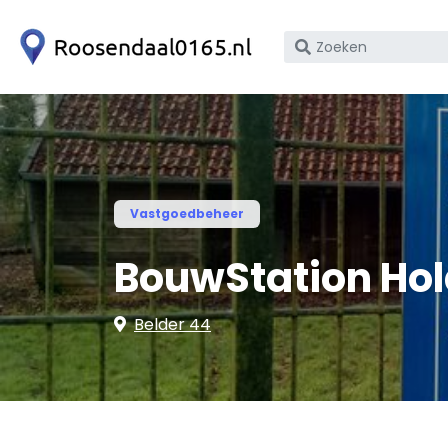
Zoek
op
bedrijfsnaam
of
KvK
nummer
Vastgoedbeheer
BouwStation Hol
Belder 44