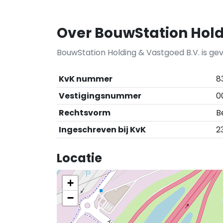
Over BouwStation Hold
BouwStation Holding & Vastgoed B.V. is gev
KvK nummer
8
Vestigingsnummer
0
Rechtsvorm
B
Ingeschreven bij KvK
23
Locatie
+
−