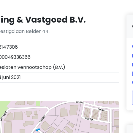
ing & Vastgoed B.V.
estigd aan Belder 44.
3147306
00049338366
esloten vennootschap (B.V.)
 juni 2021