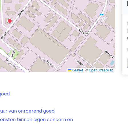
Leaflet
|
©
OpenStreetMap
 goed
rhuur van onroerend goed
diensten binnen eigen concern en